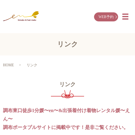
WEB予約
メ
リンク
HOME
リンク
リンク
調布東口徒歩1分媛〜en〜&出張着付け着物レンタル媛〜え
ん〜
調布ポータブルサイトに掲載中です！是非ご覧ください。